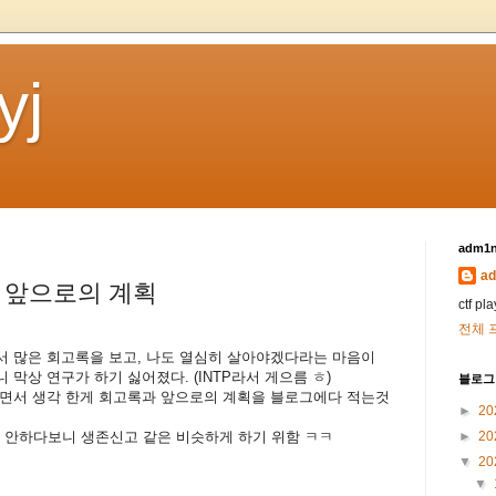
yj
adm1n
ad
과 앞으로의 계획
ctf pl
전체 
면서 많은 회고록을 보고, 나도 열심히 살아야겠다라는 마음이
막상 연구가 하기 싫어졌다. (INTP라서 게으름 ㅎ)
블로그
하면서 생각 한게 회고록과 앞으로의 계획을 블로그에다 적는것
►
20
잘 안하다보니 생존신고 같은 비슷하게 하기 위함 ㅋㅋ
►
20
▼
20
▼