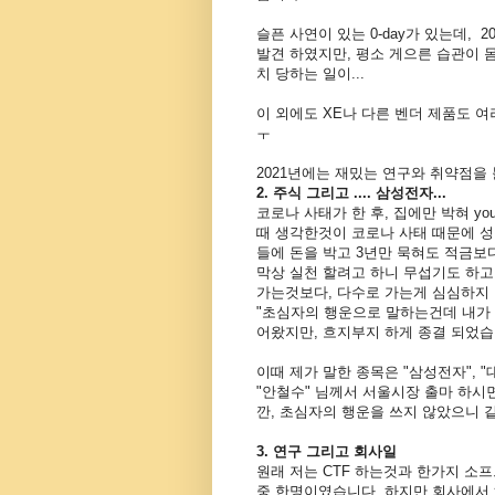
슬픈 사연이 있는 0-day가 있는데,
발견 하였지만, 평소 게으른 습관이 
치 당하는 일이...
이 외에도 XE나 다른 벤더 제품도 
ㅜ
2021년에는 재밌는 연구와 취약점
2. 주식 그리고 .... 삼성전자...
코로나 사태가 한 후, 집에만 박혀 yo
때 생각한것이 코로나 사태 때문에 성
들에 돈을 박고 3년만 묵혀도 적금보
막상 실천 할려고 하니 무섭기도 하고
가는것보다, 다수로 가는게 심심하지 
"초심자의 행운으로 말하는건데 내가 
어왔지만, 흐지부지 하게 종결 되었
이때 제가 말한 종목은 "삼성전자", 
"안철수" 님께서 서울시장 출마 하시
깐, 초심자의 행운을 쓰지 않았으니 
3. 연구 그리고 회사일
원래 저는 CTF 하는것과 한가지 소
중 한명이였습니다. 하지만 회사에서 