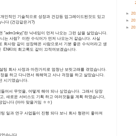
►
20
다. 개인적인 기술적으로 성장과 건강등 업그레이드된것도 있고
►
20
니다 (건강같은거?)
►
20
 "adm1nkyj"란 닉네임이 먼저 나오는 그런 삶을 살았습니다.
 다니는 사람? 이란 수식어가 먼저 나오는거 같습니다. 사실
, 또 회사랑 같이 성장해온 사람으로서 기분 좋은 수식어라고 생
인 ENKI의 회고록도 같이 끄적여보겠습니다.
의 컨설팅 회사 사정과 마찬가지로 엄청난 보릿고래를 겪었습니다.
 걱정을 하고 다니면서 뭐해먹고 사나 걱정을 하고 살았습니다.
던 시기였습니다.
힘들어서 무엇을, 어떻게 해야 되나 싶었습니다. 그래서 당장
고, 새로운 서비스도 기획 하고 여러것들을 계획 하였습니다,
입니다 (아마 맞을거임 ㅎㅎ)
설팅 일과 연구 사업들이 진행 되다 보니 회사 형편이 좋아져
 되었습니다.